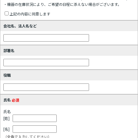
・機器の在庫状況により、ご希望の日程に添えない場合がございます。
上記の内容に同意します
会社名、法人名など
部署名
役職
氏名
必須
氏名
[姓]
[名]
（全角で入力してください）