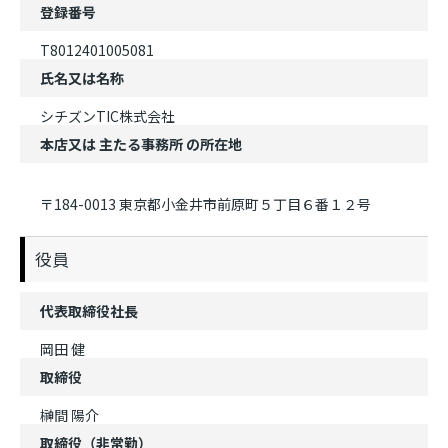
登録番号
T8012401005081
氏名又は名称
シチズンTIC株式会社
本店又は
主たる事務所
の所在地
〒184-0013 東京都小金井市前原町５丁目６番１２号
役員
代表取締役社長
岡田 健
取締役
榊間 陽介
取締役（非常勤）