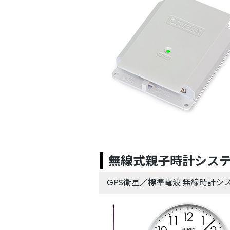
無線式親子時計システム
GPS衛星／標準電波 無線時計シ