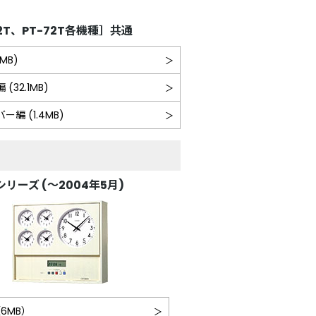
72T、PT-72T各機種］共通
MB)
(32.1MB)
編 (1.4MB)
1シリーズ (～2004年5月)
（6MB）