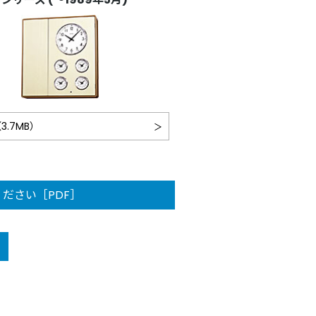
3.7MB）
ださい［PDF］