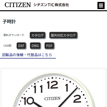
子時計
カタログ
屋外対応カタログ
資料ダウンロード
DXF
DWG
PDF
CAD図
旧製品の後継・代替品はこちら