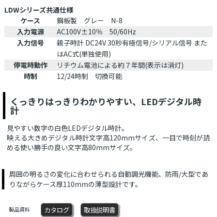
LDWシリーズ共通仕様
ケース
鋼板製 グレー N-8
入力電源
AC100V±10％ 50/60Hz
入力信号
親子時計 DC24V 30秒有極信号/シリアル信号 また
はAC式(単独使用)
停電時動作
リチウム電池による約７年間(表示は消灯)
時制
12/24時制 切換可能
くっきりはっきりわかりやすい、LEDデジタル時
計
見やすい数字の白色LEDデジタル時計。
映える大きめデジタル時計文字高120mmサイズ、一目で時刻が読
める使い勝手の良い文字高80mmサイズ。
周囲の明るさの変化に合わせられる自動調光機能、防雨/大型であ
りながらケース厚110mmの薄型設計です。
カタログ
取扱説明書
製品資料