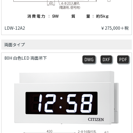
LDW-12A2
￥275,000＋税
両面タイプ
80H 白色LED 両面吊下
DWG
DXF
PDF