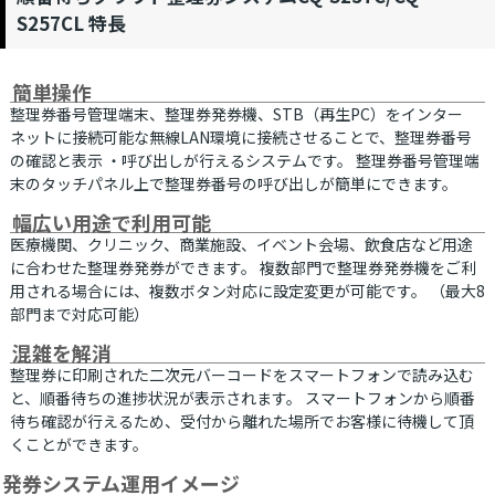
S257CL 特長
簡単操作
整理券番号管理端末、整理券発券機、STB（再生PC）をインター
ネットに接続可能な無線LAN環境に接続させることで、整理券番号
の確認と表示 ・呼び出しが行えるシステムです。 整理券番号管理端
末のタッチパネル上で整理券番号の呼び出しが簡単にでき
ます。
幅広い用途で利用可能
医療機関、クリニック、商業施設、イベント会場、飲食店など用途
に合わせた整理券発券ができます。 複数部門で整理券発券機をご利
用される場合には、複数ボタン対応に設定変更が可能です。 （最大8
部門まで対応可能）
混雑を解消
整理券に印刷された二次元バーコードをスマートフォンで読み込む
と、順番待ちの進捗状況が表示されます。 スマートフォンから順番
待ち確認が行えるため、受付から離れた場所でお客様に待機して頂
くことができます。
発券システム運用イメージ