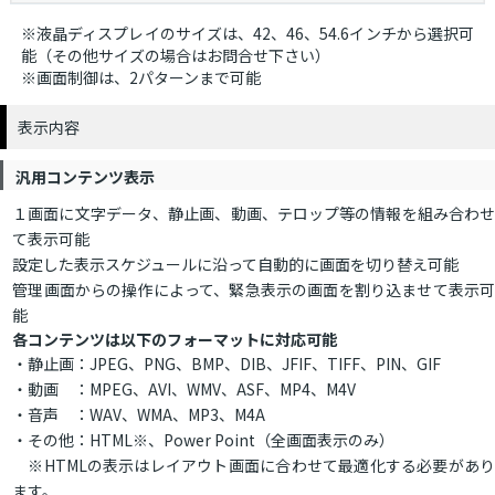
※液晶ディスプレイのサイズは、42、46、54.6インチから選択可
能（その他サイズの場合はお問合せ下さい）
※画面制御は、2パターンまで可能
表示内容
汎用コンテンツ表示
１画面に文字データ、静止画、動画、テロップ等の情報を組み合わせ
て表示可能
設定した表示スケジュールに沿って自動的に画面を切り替え可能
管理画面からの操作によって、緊急表示の画面を割り込ませて表示可
能
各コンテンツは以下のフォーマットに対応可能
・静止画：JPEG、PNG、BMP、DIB、JFIF、TIFF、PIN、GIF
・動画 ：MPEG、AVI、WMV、ASF、MP4、M4V
・音声 ：WAV、WMA、MP3、M4A
・その他：HTML※、Power Point（全画面表示のみ）
※HTMLの表示はレイアウト画面に合わせて最適化する必要があり
ます。