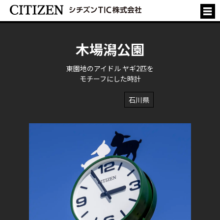
木場潟公園
東園地のアイドル ヤギ2匹を
モチーフにした時計
石川県