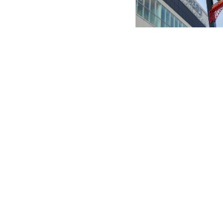
製品仕様
黒色のポー
黒部ダムを
モニュメン
富山県黒部市
前のページ