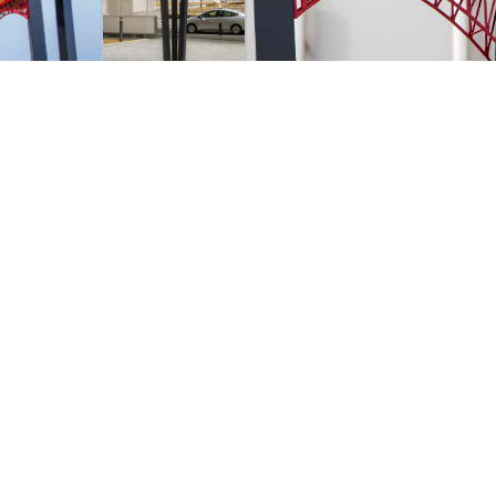
ルに赤い橋とトロッコ電車が目を惹きます。
模して製作された駅前の名水スポット「黒部の名水」の
トに合わせたシルバーの装飾も調和しています。
 φ700㎜ 3面 LED内部照明式