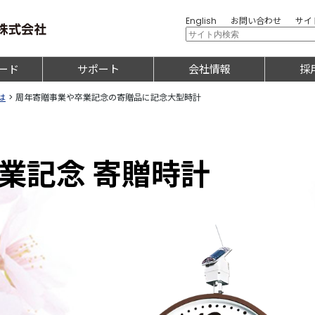
English
お問い合わせ
サイ
ード
サポート
会社情報
採
は
>
周年寄贈事業や卒業記念の寄贈品に記念大型時計
業記念 寄贈時計