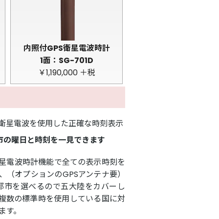
内照付GPS衛星電波時計
1面：SG-701D
￥1,190,000 ＋税
S衛星電波を使用した正確な時刻表示
市の曜日と時刻を一見できます
衛星電波時計機能で全ての表示時刻を
、（オプションのGPSアンテナ要）
都市を選べるので五大陸をカバーし
複数の標準時を使用している国に対
ます。