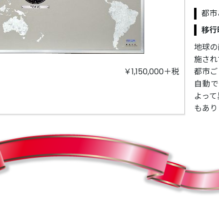
都市
移行
地球の
施され
￥1,150,000＋税
都市ご
自動
よって
もあり