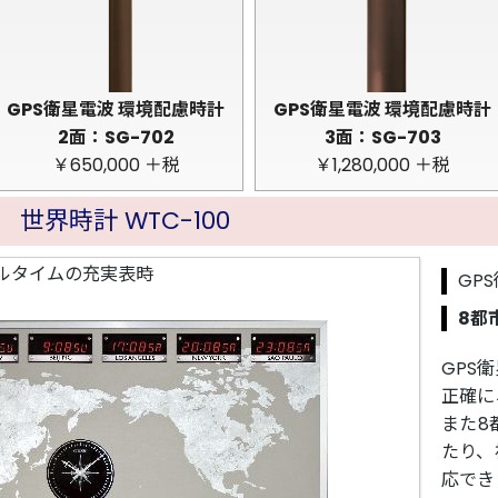
GPS衛星電波 環境配慮時計
GPS衛星電波 環境配慮時計
2面：SG-702
3面：SG-703
￥650,000 ＋税
￥1,280,000 ＋税
世界時計 WTC-100
ルタイムの充実表時
GP
8都
GPS
正確に
また8
たり、
応でき