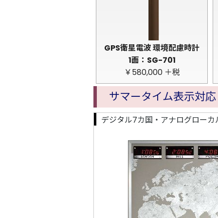
GPS衛星電波 環境配慮時計
1面：SG-701
￥580,000 ＋税
サマータイム表示対応 
デジタル7カ国・アナログローカ