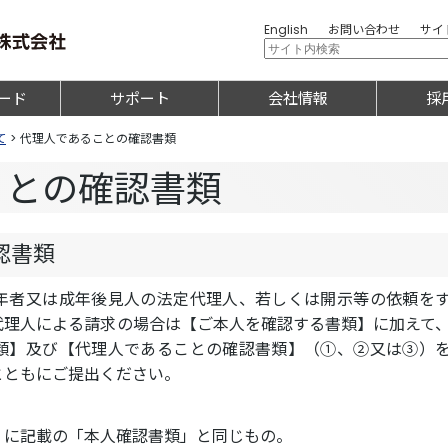
English
お問い合わせ
サイ
ード
サポート
会社情報
採
て
>
代理人であることの確認書類
ことの確認書類
認書類
年者又は成年後見人の法定代理人、若しくは開示等の依頼を
代理人による請求の場合は【ご本人を確認する書類】に加えて
類】及び【代理人であることの確認書類】（①、②又は③）
とともにご提出ください。
」に記載の「本人確認書類」と同じもの。