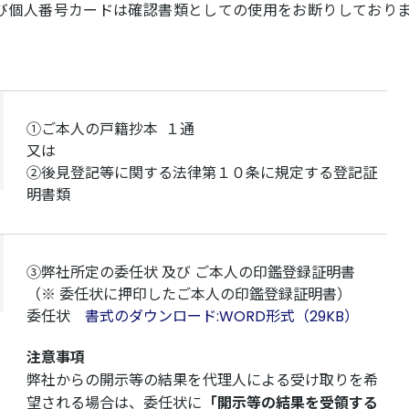
び個人番号カードは確認書類としての使用をお断りしており
①ご本人の戸籍抄本 １通
又は
②後見登記等に関する法律第１０条に規定する登記証
明書類
③弊社所定の委任状 及び ご本人の印鑑登録証明書
（※ 委任状に押印したご本人の印鑑登録証明書）
委任状
書式のダウンロード:WORD形式（29KB）
注意事項
弊社からの開示等の結果を代理人による受け取りを希
望される場合は、委任状に
「開示等の結果を受領する