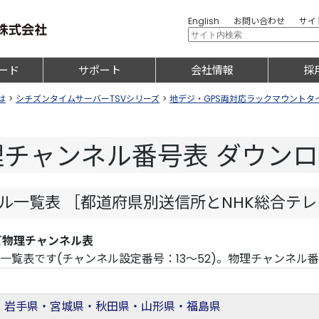
English
お問い合わせ
サイ
ード
サポート
会社情報
採
は
>
シチズンタイムサーバーTSVシリーズ
>
地デジ・GPS両対応ラックマウントタイム
チャンネル番号表 ダウン
ネル一覧表 ［都道府県別送信所とNHK総合テ
ビ物理チャンネル表
一覧表です(チャンネル設定番号：13～52)。物理チャンネル
・岩手県・宮城県・秋田県・山形県・福島県