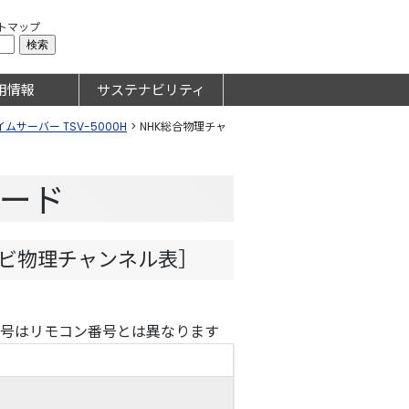
トマップ
用情報
サステナビリティ
サーバー TSV-5000H
>
NHK総合物理チャ
ロード
レビ物理チャンネル表］
番号はリモコン番号とは異なります