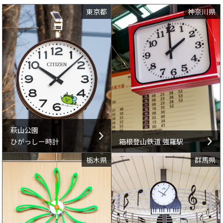
東京都
神奈川県
萩山公園
ひがっしー時計
箱根登山鉄道 強羅駅
栃木県
群馬県