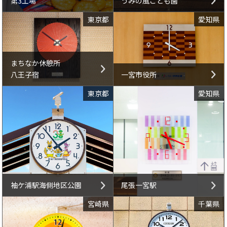
第3工場
うみの風こども園
東京都
愛知県
まちなか休憩所
八王子宿
一宮市役所
東京都
愛知県
袖ケ浦駅海側地区公園
尾張一宮駅
宮崎県
千葉県