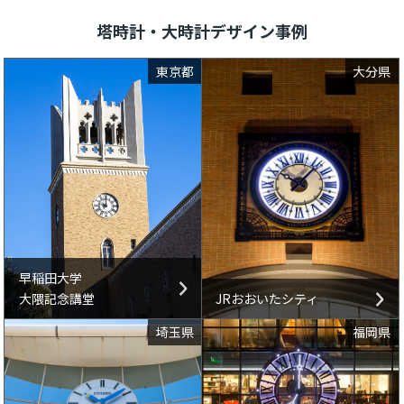
塔時計・大時計デザイン事例
東京都
大分県
早稲田大学
大隈記念講堂
JRおおいたシティ
埼玉県
福岡県