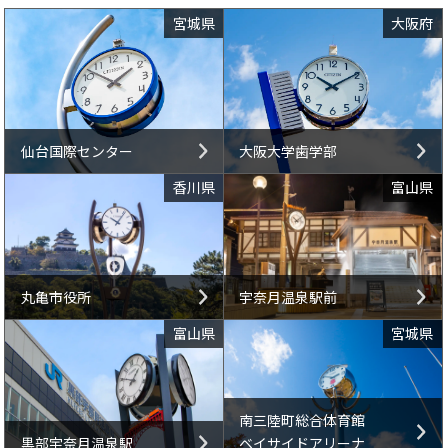
宮城県
大阪府
仙台国際センター
大阪大学歯学部
香川県
富山県
丸亀市役所
宇奈月温泉駅前
富山県
宮城県
南三陸町総合体育館
黒部宇奈月温泉駅
ベイサイドアリーナ