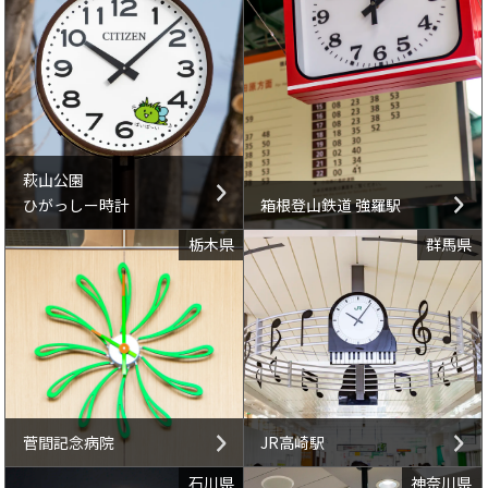
萩山公園
ひがっしー時計
箱根登山鉄道 強羅駅
栃木県
群馬県
菅間記念病院
JR高崎駅
石川県
神奈川県