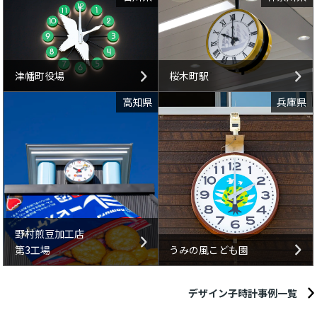
津幡町役場
桜木町駅
高知県
兵庫県
野村煎豆加工店
第3工場
うみの風こども園
デザイン子時計事例一覧