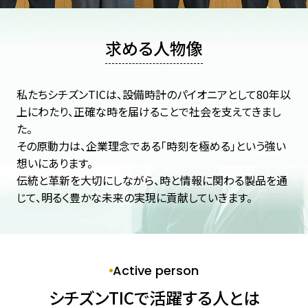
事業紹介
キーワードで知るシチズンTIC
求める人物像
Our Work & People
仕事と人を知る
私たちシチズンTICは、設備時計のパイオニアとして80年以
上にわたり、正確な時を届けることで社会を支えてきまし
職種紹介
た。
仕事内容
その原動力は、企業理念である「時刻を極める」という強い
社員インタビュー
設計部 第3グループ J.O.
想いにあります。
開発部 開発グループ M.K.
伝統と革新を大切にしながら、時と情報に関わる製品を通
東京支店 営業部 営業グループ/スポーツソリ
じて、明るく豊かな未来の実現に貢献していきます。
ューショングループ R.K.
座談会
Environment
Active person
働く環境を知る
シチズンTICで活躍する人とは