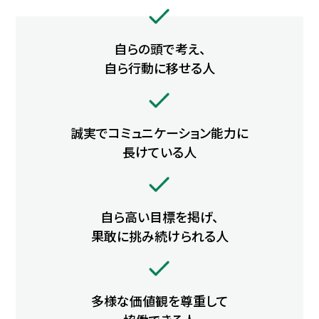
福利厚生
教育制度
自らの頭で考え、
Recruit
自ら行動に移せる人
採用情報
求める人物像
募集要項
誠実でコミュニケーション能力に
採用FAQ
長けている人
News
お知らせ
自ら高い目標を掲げ、
果敢に挑み続けられる人
Entry
エントリー
多様な価値観を尊重して
Top