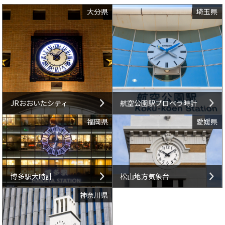
大分県
埼玉県
JRおおいたシティ
航空公園駅プロペラ時計
福岡県
愛媛県
博多駅大時計
松山地方気象台
神奈川県