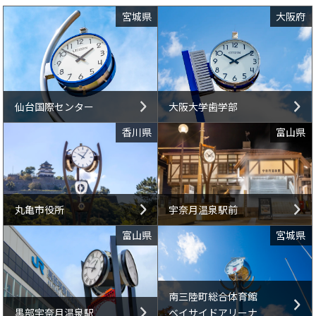
宮城県
大阪府
仙台国際センター
大阪大学歯学部
香川県
富山県
丸亀市役所
宇奈月温泉駅前
富山県
宮城県
南三陸町総合体育館
黒部宇奈月温泉駅
ベイサイドアリーナ