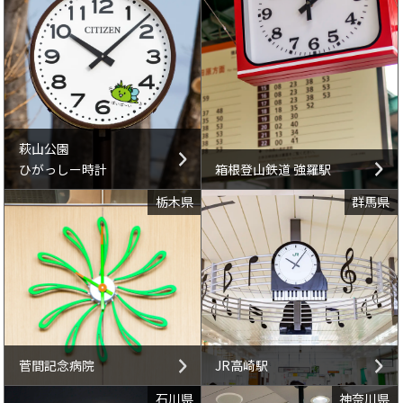
萩山公園
ひがっしー時計
箱根登山鉄道 強羅駅
栃木県
群馬県
菅間記念病院
JR高崎駅
石川県
神奈川県