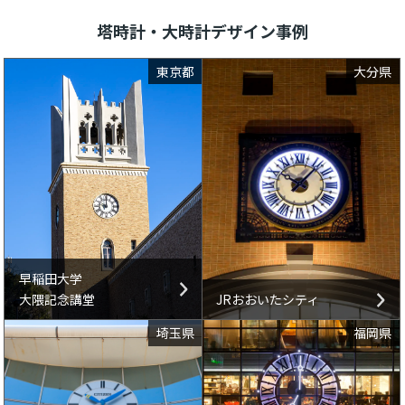
塔時計・大時計デザイン事例
東京都
大分県
早稲田大学
大隈記念講堂
JRおおいたシティ
埼玉県
福岡県