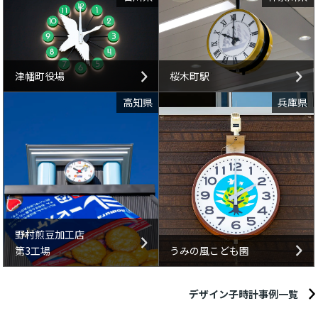
津幡町役場
桜木町駅
高知県
兵庫県
野村煎豆加工店
第3工場
うみの風こども園
デザイン子時計事例一覧